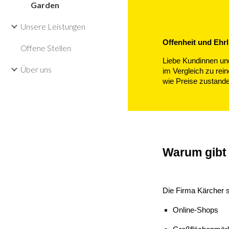
Garden
Unsere Leistungen
Offenheit und Ehr
Offene Stellen
Liebe Kundinnen un
Über uns
im Vergleich zu rei
wie Preise zustand
Warum gibt 
Die Firma Kärcher 
Online-Shops