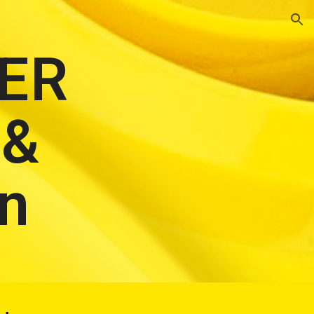
ion
ER
 &
n