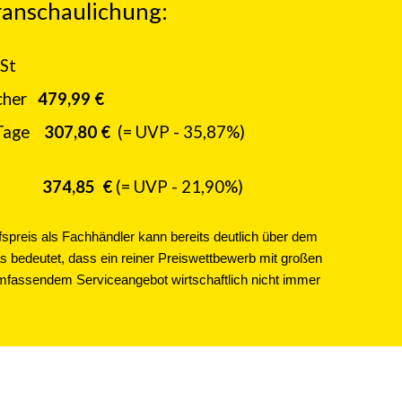
eranschaulichung:
wSt
cher
479,99 €
Tage
307,80
€
(= UVP -
35,87
%)
isch
374,85 €
(= UVP - 21,90%)
spreis als Fachhändler kann bereits deutlich über dem
as bedeutet, dass ein reiner Preiswettbewerb mit großen
umfassendem Serviceangebot wirtschaftlich nicht immer